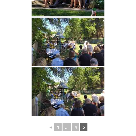
◄
1
...
4
5